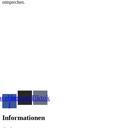
entsprechen.
acebook-
Instagram
Tiktok
f
Informationen