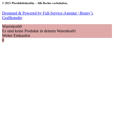
© 2025 Pferdeliebehealthy – Alle Rechte vorbehalten.
Designed & Powered by Full-Service-Agentur | Benny´s
Grafikstudio
Warenkorb
0
Es sind keine Produkte in deinem Warenkorb!
Weiter Einkaufen
0